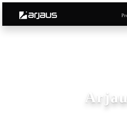
Pr
Arjau
14 año