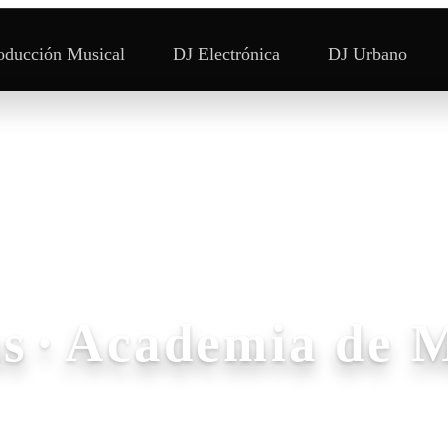
oducción Musical
DJ Electrónica
DJ Urbano
s
·
Academia de 
s formando a los futuros protagonistas de la 