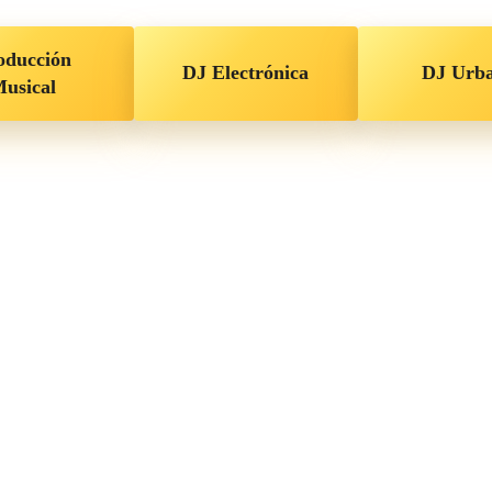
oducción
DJ Electrónica
DJ Urb
usical