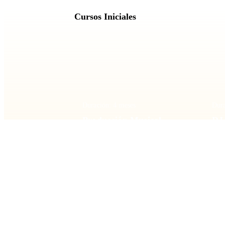
Cursos Iniciales
Duración: 4 meses
Dura
Producción Musical
DJ 
Inicial con Ableton Live
Ini
Cursos Avanzados