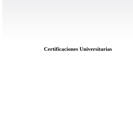
Certificaciones Universitarias
Duración: 12 meses
Du
DJ de música Electrónica
Pr
Certificada
Ce