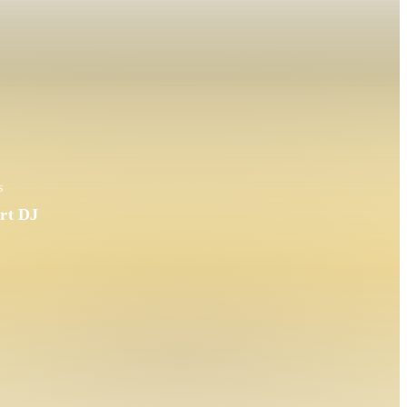
s
ort DJ