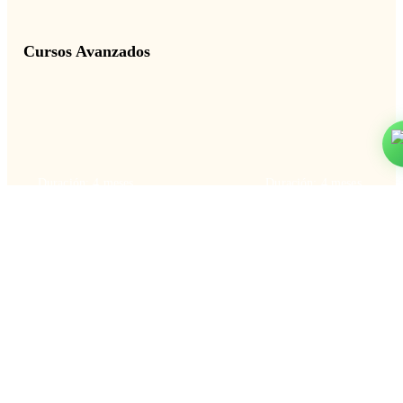
Cursos Avanzados
Duración: 4 meses
Duración: 4 meses
Diseño Sonoro con
DJ de Música Elect
Ableton Live
con CDJ