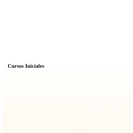
Duración: 12 meses
Duración: 12 meses
DJ de música Electrónica
Producción Musica
Certificada
Certificada
Cursos Iniciales
Duración: 4 meses
Duración: 4 Meses
Producción Musical
DJ de música Elect
Inicial con Ableton Live
Inicial Presencial