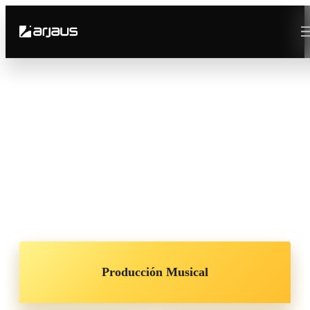
Arjaus
Academia de Música
14 años formando a los futuros protagonistas de la
música.
Producción Musical