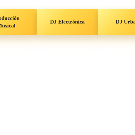
oducción
DJ Electrónica
DJ Urb
usical