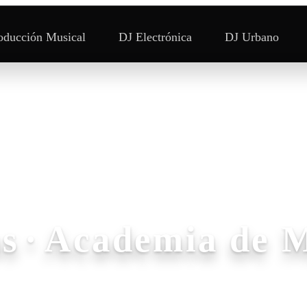
oducción Musical
DJ Electrónica
DJ Urbano
s
·
Academia de 
s formando a los futuros protagonistas de la 