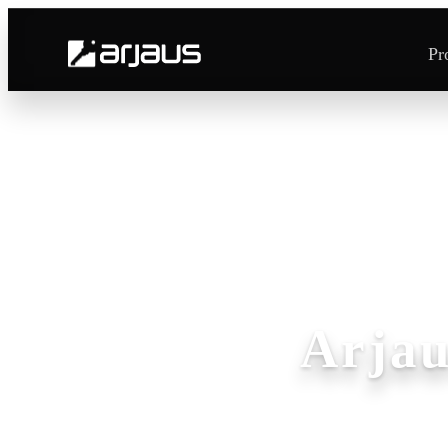
Pr
Arjau
14 año