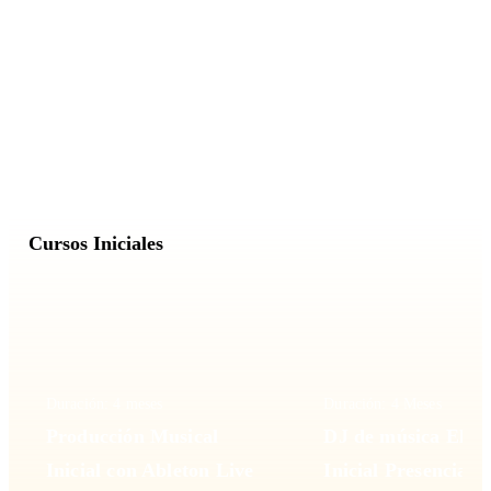
Duración: 12 meses
Duración: 12 meses
DJ de música Electrónica
Producción Musica
Certificada
Certificada
Cursos Iniciales
Duración: 4 meses
Duración: 4 Meses
Producción Musical
DJ de música Elect
Inicial con Ableton Live
Inicial Presencial