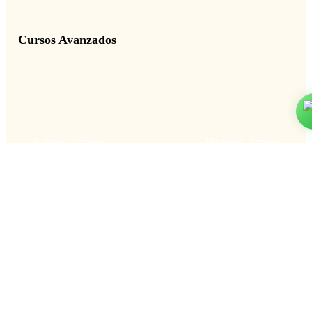
Cursos Avanzados
Duración: 4 meses
Duración: 4 meses
Diseño Sonoro con
DJ de Música Elect
Ableton Live
con CDJ