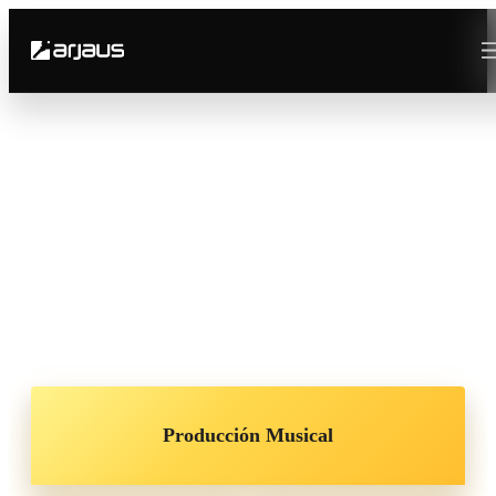
Arjaus
Academia de Música
14 años formando a los futuros protagonistas de la
música.
Producción Musical